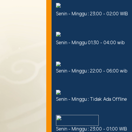
Senin - Minggu : 23:00 - 02:00 WIB
Senin - Minggu 01:30 - 04:00 wib
Senin - Minggu : 22:00 - 06:00 wib
Senin - Minggu : Tidak Ada Offline
Senin - Minggu : 23:00 - 01:00 WIB