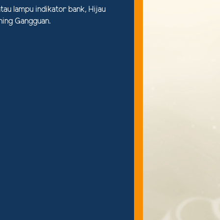
tau lampu indikator bank, Hijau
ning Gangguan.