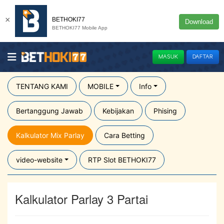
×
BETHOKI77
Download
BETHOKI77 Mobile App
MASUK
DAFTAR
TENTANG KAMI
MOBILE
Info
Bertanggung Jawab
Kebijakan
Phising
Kalkulator Mix Parlay
Cara Betting
video-website
RTP Slot BETHOKI77