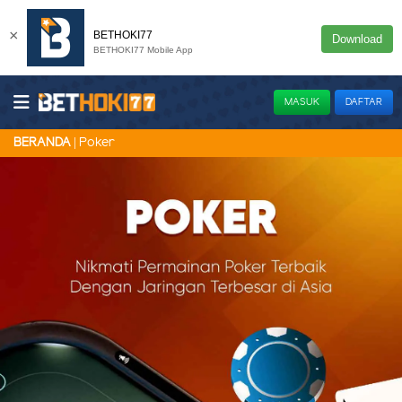
×
BETHOKI77
Download
BETHOKI77 Mobile App
MASUK
DAFTAR
Poker
BERANDA