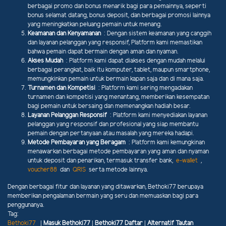
berbagai promo dan bonus menarik bagi para pemainnya, seperti
bonus selamat datang, bonus deposit, dan berbagai promosi lainnya
yang meningkatkan peluang pemain untuk menang.
Keamanan dan Kenyamanan
: Dengan sistem keamanan yang canggih
dan layanan pelanggan yang responsif, Platform kami memastikan
bahwa pemain dapat bermain dengan aman dan nyaman.
Akses Mudah
: Platform kami dapat diakses dengan mudah melalui
berbagai perangkat, baik itu komputer, tablet, maupun smartphone,
memungkinkan pemain untuk bermain kapan saja dan di mana saja.
Turnamen dan Kompetisi
: Platform kami sering mengadakan
turnamen dan kompetisi yang menantang, memberikan kesempatan
bagi pemain untuk bersaing dan memenangkan hadiah besar.
Layanan Pelanggan Responsif
: Platform kami menyediakan layanan
pelanggan yang responsif dan profesional yang siap membantu
pemain dengan pertanyaan atau masalah yang mereka hadapi.
Metode Pembayaran yang Beragam
: Platform kami kemungkinan
menawarkan berbagai metode pembayaran yang aman dan nyaman
untuk deposit dan penarikan, termasuk transfer bank,
e-wallet
,
voucher88
dan
QRIS
serta metode lainnya.
Dengan berbagai fitur dan layanan yang ditawarkan, Bethoki77 berupaya
memberikan pengalaman bermain yang seru dan memuaskan bagi para
penggunanya.
Tag:
Bethoki77
| Masuk Bethoki77 | Bethoki77 Daftar | Alternatif Tautan